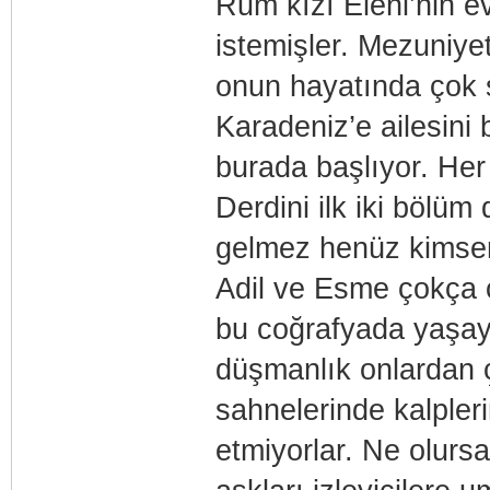
Rum kızı Eleni’nin e
istemişler. Mezuniyet
onun hayatında çok şe
Karadeniz’e ailesini 
burada başlıyor. He
Derdini ilk iki bölüm
gelmez henüz kimseni
Adil ve Esme çokça c
bu coğrafyada yaşaya
düşmanlık onlardan ç
sahnelerinde kalpleri
etmiyorlar. Ne olurs