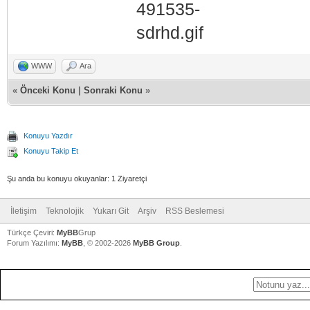
WWW
Ara
«
Önceki Konu
|
Sonraki Konu
»
Konuyu Yazdır
Konuyu Takip Et
Şu anda bu konuyu okuyanlar: 1 Ziyaretçi
İletişim
Teknolojik
Yukarı Git
Arşiv
RSS Beslemesi
Türkçe Çeviri:
MyBB
Grup
Forum Yazılımı:
MyBB
, © 2002-2026
MyBB Group
.