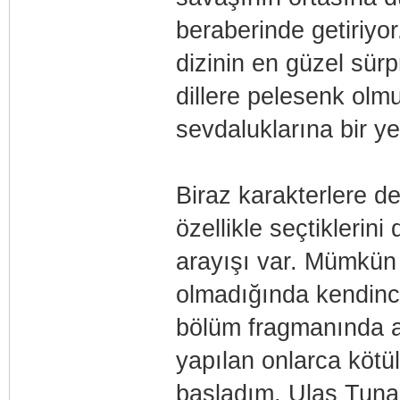
beraberinde getiriyor.
dizinin en güzel sür
dillere pelesenk olmu
sevdaluklarına bir y
Biraz karakterlere de
özellikle seçtiklerin
arayışı var. Mümkün
olmadığında kendince
bölüm fragmanında a
yapılan onlarca köt
başladım. Ulaş Tuna 