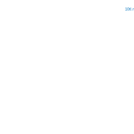
10tl
V
V
V