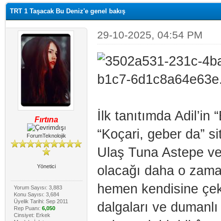
TRT 1 Taşacak Bu Deniz'e genel bakış
29-10-2025, 04:54 PM
İlk tanıtımda Adil’i
Fırtına
“Koçari, geber da” si
ForumTeknolojik
Ulaş Tuna Astepe ve 
Yönetici
olacağı daha o zaman
hemen kendisine çekm
Yorum Sayısı: 3,883
Konu Sayısı: 3,684
Üyelik Tarihi: Sep 2011
dalgaları ve dumanlı
Rep Puanı:
6,050
Cinsiyet: Erkek