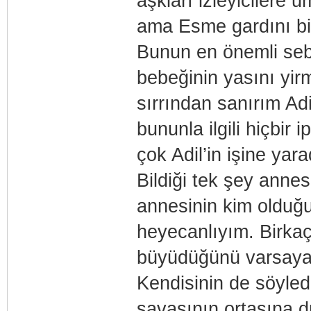
aşkları izleyicilere
ama Esme gardını bi
Bunun en önemli seb
bebeğinin yasını yir
sırrından sanırım Adi
bununla ilgili hiçbir
çok Adil’in işine yar
Bildiği tek şey anne
annesinin kim olduğu
heyecanlıyım. Birkaç
büyüdüğünü varsayar
Kendisinin de söyled
savaşının ortasına d