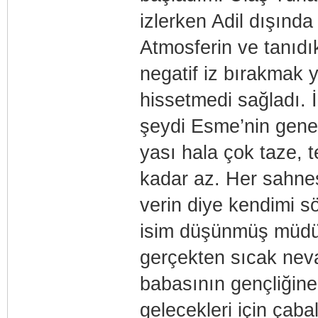
izlerken Adil dışında
Atmosferin ve tanıdık
negatif iz bırakmak 
hissetmedi sağladı. 
şeydi Esme’nin genel
yası hala çok taze, 
kadar az. Her sahnes
verin diye kendimi s
isim düşünmüş müdür
gerçekten sıcak neva
babasının gençliğine
gelecekleri için çaba