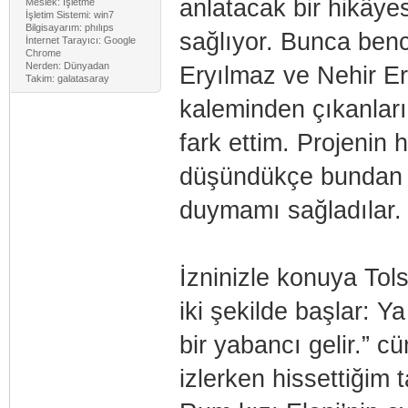
anlatacak bir hikâyes
Meslek: İşletme
İşletim Sistemi: win7
Bilgisayarım: phılıps
sağlıyor. Bunca ben
İnternet Tarayıcı: Google
Chrome
Nerden: Dünyadan
Eryılmaz ve Nehir Er
Takim: galatasaray
kaleminden çıkanlar
fark ettim. Projenin h
düşündükçe bundan s
duymamı sağladılar.
İzninizle konuya Tol
iki şekilde başlar: Y
bir yabancı gelir.” c
izlerken hissettiğim 