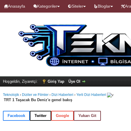
Anasayfa
Kategoriler
Siteler
Bloglar
Ara
Hoşgeldin, Ziyaretçi:
Giriş Yap
Üye Ol
Teknolojik
›
Diziler ve Filmler
›
Dizi Haberleri
›
Yerli Dizi Haberleri
TRT 1 Taşacak Bu Deniz'e genel bakış
Facebook
Twitter
Google
Yukarı Git
alama: 0